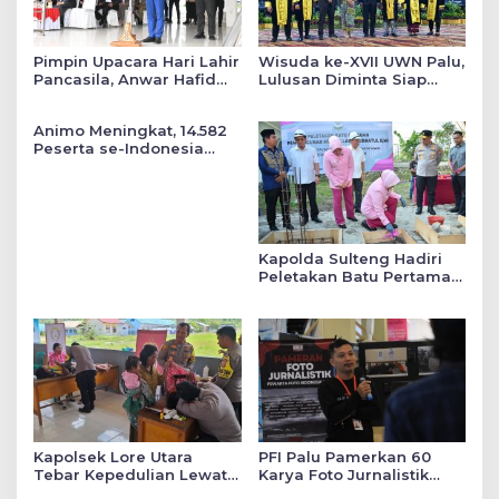
Pimpin Upacara Hari Lahir
Wisuda ke-XVII UWN Palu,
Pancasila, Anwar Hafid
Lulusan Diminta Siap
Tekankan Keadilan Sosial
Mengabdi untuk Daerah
dalam Kebijakan Publik
Animo Meningkat, 14.582
Peserta se-Indonesia
Daftar SMA Kemala
Taruna Bhayangkara
Kapolda Sulteng Hadiri
Peletakan Batu Pertama
Mushollah Raudhatul Ilmi
di Sekolah YKB
Kapolsek Lore Utara
PFI Palu Pamerkan 60
Tebar Kepedulian Lewat
Karya Foto Jurnalistik
Layanan Kesehatan
Bertajuk ‘Asa di A7as