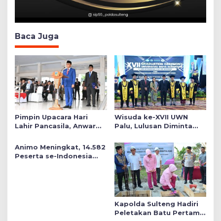
Baca Juga
Pimpin Upacara Hari
Wisuda ke-XVII UWN
Lahir Pancasila, Anwar
Palu, Lulusan Diminta
Hafid Tekankan Keadilan
Siap Mengabdi untuk
Sosial dalam Kebijakan
Daerah
Animo Meningkat, 14.582
Publik
Peserta se-Indonesia
Daftar SMA Kemala
Taruna Bhayangkara
Kapolda Sulteng Hadiri
Peletakan Batu Pertama