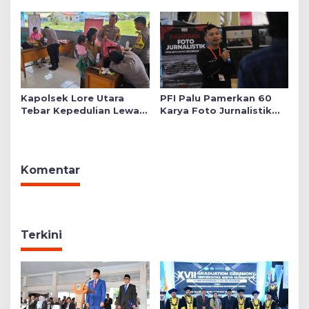
Mushollah Raudhatul Ilmi
di Sekolah YKB
Kapolsek Lore Utara
PFI Palu Pamerkan 60
Tebar Kepedulian Lewat
Karya Foto Jurnalistik
Layanan Kesehatan
Bertajuk ‘Asa di A7as
Gratis hingga Bagi
Patahan’
Sembako
Komentar
Terkini