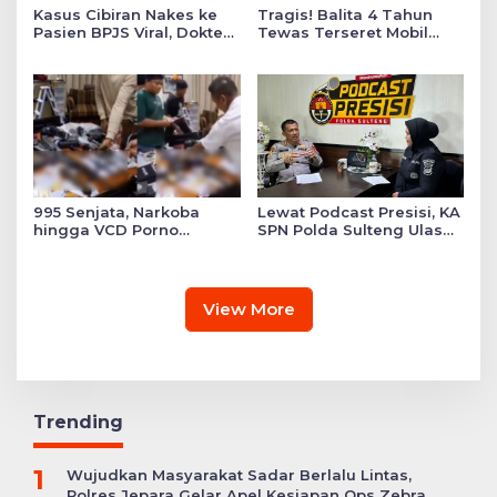
Kasus Cibiran Nakes ke
Tragis! Balita 4 Tahun
Pasien BPJS Viral, Dokter
Tewas Terseret Mobil
Gia Ingatkan Makna Jas
Oknum Polisi di Bone
Putih Pakaian Penetral
Emosi
995 Senjata, Narkoba
Lewat Podcast Presisi, KA
hingga VCD Porno
SPN Polda Sulteng Ulas
Ditemukan di Salah Satu
Transformasi Pendidikan
Ruang Sekolah Swasta,
Polri Melalui Kurikulum
Ini Faktanya!
OBE
View More
Trending
1
Wujudkan Masyarakat Sadar Berlalu Lintas,
Polres Jepara Gelar Apel Kesiapan Ops Zebra