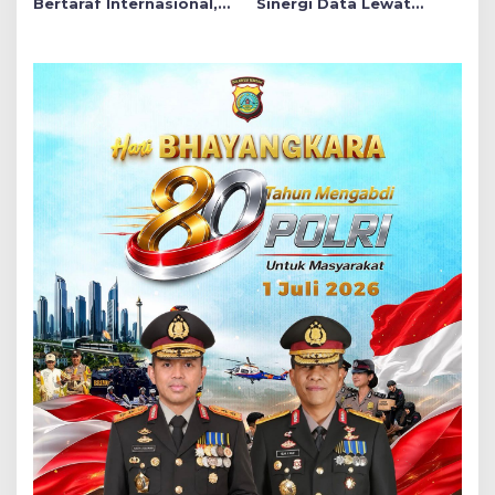
Bertaraf Internasional,
Sinergi Data Lewat
RS Undata Benahi SDM
Peluncuran Sistem
dan Pelayanan
BERANI Depak Stunting