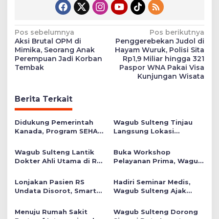
Navigasi
Pos sebelumnya
Pos berikutnya
Aksi Brutal OPM di
Penggerebekan Judol di
pos
Mimika, Seorang Anak
Hayam Wuruk, Polisi Sita
Perempuan Jadi Korban
Rp1,9 Miliar hingga 321
Tembak
Paspor WNA Pakai Visa
Kunjungan Wisata
Berita Terkait
Didukung Pemerintah
Wagub Sulteng Tinjau
Kanada, Program SEHAT
Langsung Lokasi
Siap Tingkatkan Kualitas
Terdampak Gempa,
Pelayanan Kesehatan di
Pastikan Layanan
Wagub Sulteng Lantik
Buka Workshop
Sulteng
Kesehatan dan Bantuan
Dokter Ahli Utama di RS
Pelayanan Prima, Wagub
Berjalan
Undata, Dorong
Reny Minta RS Undata
Penguatan SDM Menuju
Berbenah dan
Lonjakan Pasien RS
Hadiri Seminar Medis,
Rumah Sakit Bertaraf
Bertransformasi
Undata Disorot, Smart
Wagub Sulteng Ajak
Internasional
Primary Care Expo
Dokter Muda Tingkatkan
Dorong Penguatan
Kompetensi demi
Menuju Rumah Sakit
Wagub Sulteng Dorong
Layanan Primer
Pelayanan Maksimal