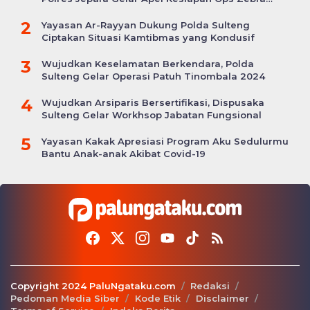
Candi
2
Yayasan Ar-Rayyan Dukung Polda Sulteng
Ciptakan Situasi Kamtibmas yang Kondusif
3
Wujudkan Keselamatan Berkendara, Polda
Sulteng Gelar Operasi Patuh Tinombala 2024
4
Wujudkan Arsiparis Bersertifikasi, Dispusaka
Sulteng Gelar Workhsop Jabatan Fungsional
5
Yayasan Kakak Apresiasi Program Aku Sedulurmu
Bantu Anak-anak Akibat Covid-19
Copyright 2024 PaluNgataku.com
Redaksi
Pedoman Media Siber
Kode Etik
Disclaimer