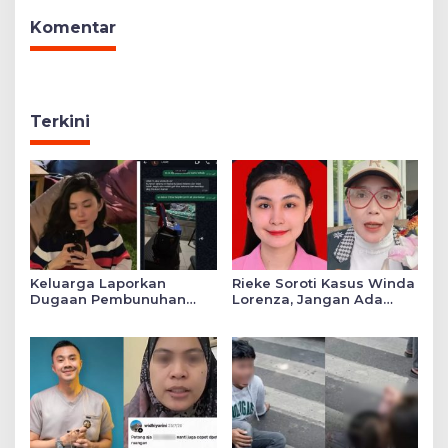
Komentar
Terkini
Keluarga Laporkan
Rieke Soroti Kasus Winda
Dugaan Pembunuhan
Lorenza, Jangan Ada
Winda ke Polda Sumut,
Konflik Kepentingan
Soroti Luka Lebam dan
dalam Penyidikan
Curhat Mendiang