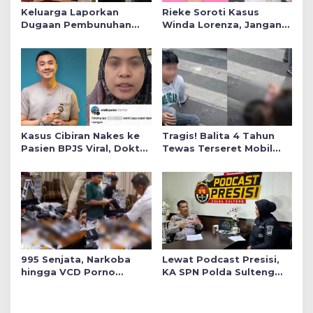
Keluarga Laporkan
Rieke Soroti Kasus
Dugaan Pembunuhan
Winda Lorenza, Jangan
Winda ke Polda Sumut,
Ada Konflik Kepentingan
Soroti Luka Lebam dan
dalam Penyidikan
Curhat Mendiang
Kasus Cibiran Nakes ke
Tragis! Balita 4 Tahun
Pasien BPJS Viral, Dokter
Tewas Terseret Mobil
Gia Ingatkan Makna Jas
Oknum Polisi di Bone
Putih Pakaian Penetral
Emosi
995 Senjata, Narkoba
Lewat Podcast Presisi,
hingga VCD Porno
KA SPN Polda Sulteng
Ditemukan di Salah Satu
Ulas Transformasi
Ruang Sekolah Swasta,
Pendidikan Polri Melalui
Ini Faktanya!
Kurikulum OBE