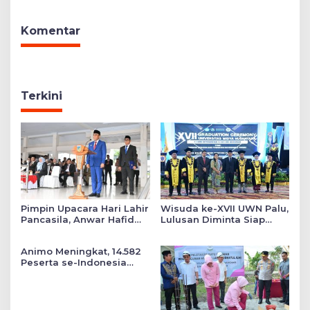
Sembako
Komentar
Terkini
Pimpin Upacara Hari Lahir
Wisuda ke-XVII UWN Palu,
Pancasila, Anwar Hafid
Lulusan Diminta Siap
Tekankan Keadilan Sosial
Mengabdi untuk Daerah
dalam Kebijakan Publik
Animo Meningkat, 14.582
Peserta se-Indonesia
Daftar SMA Kemala
Taruna Bhayangkara