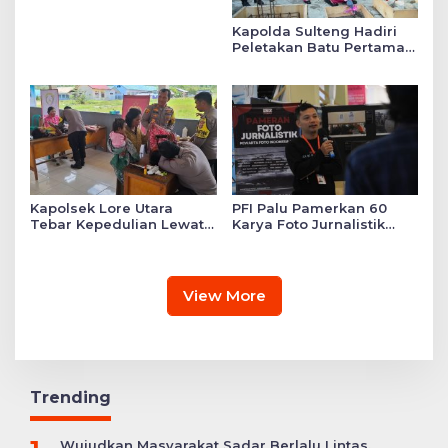
Kapolda Sulteng Hadiri
Peletakan Batu Pertama
Mushollah Raudhatul Ilmi
di Sekolah YKB
Kapolsek Lore Utara
PFI Palu Pamerkan 60
Tebar Kepedulian Lewat
Karya Foto Jurnalistik
Layanan Kesehatan
Bertajuk ‘Asa di A7as
Gratis hingga Bagi
Patahan’
Sembako
View More
Trending
Wujudkan Masyarakat Sadar Berlalu Lintas,