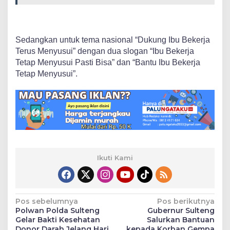
Sedangkan untuk tema nasional “Dukung Ibu Bekerja
Terus Menyusui” dengan dua slogan “Ibu Bekerja
Tetap Menyusui Pasti Bisa” dan “Bantu Ibu Bekerja
Tetap Menyusui”.
Ikuti Kami
Navigasi
Pos sebelumnya
Pos berikutnya
Polwan Polda Sulteng
Gubernur Sulteng
pos
Gelar Bakti Kesehatan
Salurkan Bantuan
Donor Darah Jelang Hari
kepada Korban Gempa