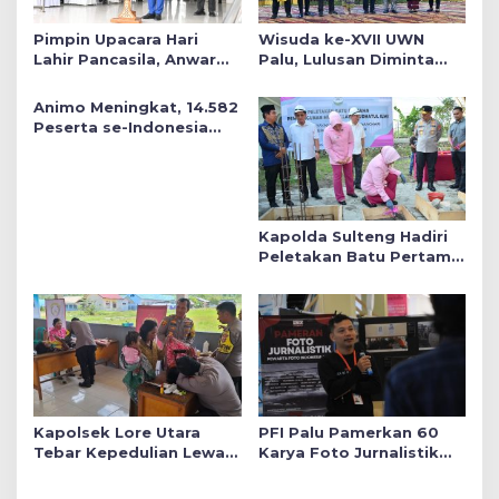
Pimpin Upacara Hari
Wisuda ke-XVII UWN
Lahir Pancasila, Anwar
Palu, Lulusan Diminta
Hafid Tekankan Keadilan
Siap Mengabdi untuk
Sosial dalam Kebijakan
Daerah
Animo Meningkat, 14.582
Publik
Peserta se-Indonesia
Daftar SMA Kemala
Taruna Bhayangkara
Kapolda Sulteng Hadiri
Peletakan Batu Pertama
Mushollah Raudhatul Ilmi
di Sekolah YKB
Kapolsek Lore Utara
PFI Palu Pamerkan 60
Tebar Kepedulian Lewat
Karya Foto Jurnalistik
Layanan Kesehatan
Bertajuk ‘Asa di A7as
Gratis hingga Bagi
Patahan’