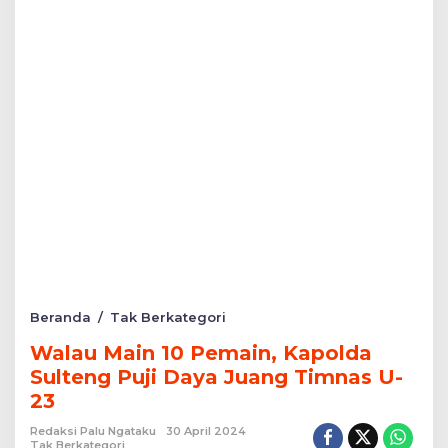
Walau
Beranda
/
Tak Berkategori
Main
Walau Main 10 Pemain, Kapolda
10
Pemain,
Sulteng Puji Daya Juang Timnas U-
Kapolda
23
Sulteng
Puji
Redaksi Palu Ngataku
30 April 2024
Daya
Tak Berkategori