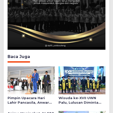
Baca Juga
Pimpin Upacara Hari
Wisuda ke-XVII UWN
Lahir Pancasila, Anwar
Palu, Lulusan Diminta
Hafid Tekankan Keadilan
Siap Mengabdi untuk
Sosial dalam Kebijakan
Daerah