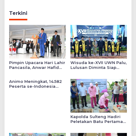
Terkini
Pimpin Upacara Hari Lahir
Wisuda ke-XVII UWN Palu,
Pancasila, Anwar Hafid
Lulusan Diminta Siap
Tekankan Keadilan Sosial
Mengabdi untuk Daerah
dalam Kebijakan Publik
Animo Meningkat, 14.582
Peserta se-Indonesia
Daftar SMA Kemala
Taruna Bhayangkara
Kapolda Sulteng Hadiri
Peletakan Batu Pertama
Mushollah Raudhatul Ilmi
di Sekolah YKB