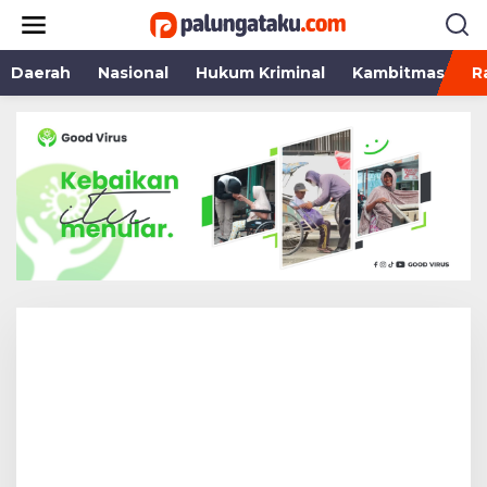
Lewati
ke
konten
Daerah
Nasional
Hukum Kriminal
Kambitmas
R