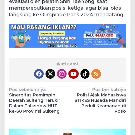
evaluasi oleh pelatih Shin Tae Yong, saat
memperebutkan posisi ketiga, agar bisa lolos
langsung ke Olimpiade Paris 2024 mendatang.
Ikuti Kami
Navigasi
Pos sebelumnya
Pos berikutnya
Sinergitas Pemimpin
Polisi Ajak Mahasiswa
pos
Daerah Sulteng Terukir
STIKES Husada Mandiri
Dalam Talkshow HUT
Peduli Keamanan di
ke-60 Provinsi Sulteng
Poso