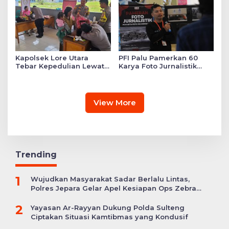
Kapolsek Lore Utara
PFI Palu Pamerkan 60
Tebar Kepedulian Lewat
Karya Foto Jurnalistik
Layanan Kesehatan
Bertajuk ‘Asa di A7as
Gratis hingga Bagi
Patahan’
Sembako
View More
Trending
1
Wujudkan Masyarakat Sadar Berlalu Lintas,
Polres Jepara Gelar Apel Kesiapan Ops Zebra
Candi
2
Yayasan Ar-Rayyan Dukung Polda Sulteng
Ciptakan Situasi Kamtibmas yang Kondusif