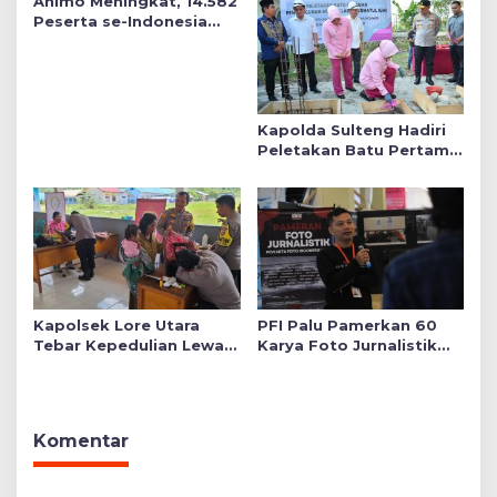
Animo Meningkat, 14.582
Publik
Peserta se-Indonesia
Daftar SMA Kemala
Taruna Bhayangkara
Kapolda Sulteng Hadiri
Peletakan Batu Pertama
Mushollah Raudhatul Ilmi
di Sekolah YKB
Kapolsek Lore Utara
PFI Palu Pamerkan 60
Tebar Kepedulian Lewat
Karya Foto Jurnalistik
Layanan Kesehatan
Bertajuk ‘Asa di A7as
Gratis hingga Bagi
Patahan’
Sembako
Komentar