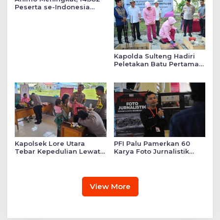
Peserta se-Indonesia
Daftar SMA Kemala
Taruna Bhayangkara
Kapolda Sulteng Hadiri
Peletakan Batu Pertama
Mushollah Raudhatul Ilmi
di Sekolah YKB
Kapolsek Lore Utara
PFI Palu Pamerkan 60
Tebar Kepedulian Lewat
Karya Foto Jurnalistik
Layanan Kesehatan
Bertajuk ‘Asa di A7as
Gratis hingga Bagi
Patahan’
Sembako
View More