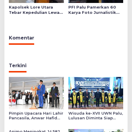
Kapolsek Lore Utara
PFI Palu Pamerkan 60
Tebar Kepedulian Lewat
Karya Foto Jurnalistik
Layanan Kesehatan
Bertajuk ‘Asa di A7as
Gratis hingga Bagi
Patahan’
Sembako
Komentar
Terkini
Pimpin Upacara Hari Lahir
Wisuda ke-XVII UWN Palu,
Pancasila, Anwar Hafid
Lulusan Diminta Siap
Tekankan Keadilan Sosial
Mengabdi untuk Daerah
dalam Kebijakan Publik
Animo Meningkat, 14.582