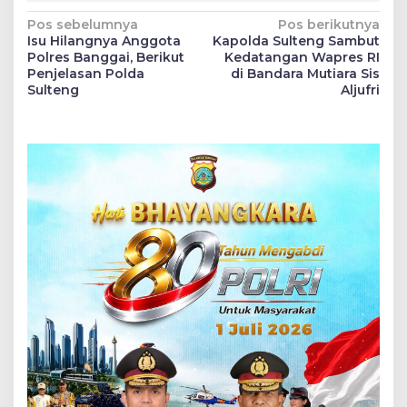
Navigasi
Pos sebelumnya
Pos berikutnya
Isu Hilangnya Anggota
Kapolda Sulteng Sambut
pos
Polres Banggai, Berikut
Kedatangan Wapres RI
Penjelasan Polda
di Bandara Mutiara Sis
Sulteng
Aljufri