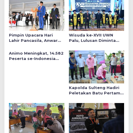
Pimpin Upacara Hari
Wisuda ke-XVII UWN
Lahir Pancasila, Anwar
Palu, Lulusan Diminta
Hafid Tekankan Keadilan
Siap Mengabdi untuk
Sosial dalam Kebijakan
Daerah
Animo Meningkat, 14.582
Publik
Peserta se-Indonesia
Daftar SMA Kemala
Taruna Bhayangkara
Kapolda Sulteng Hadiri
Peletakan Batu Pertama
Mushollah Raudhatul Ilmi
di Sekolah YKB