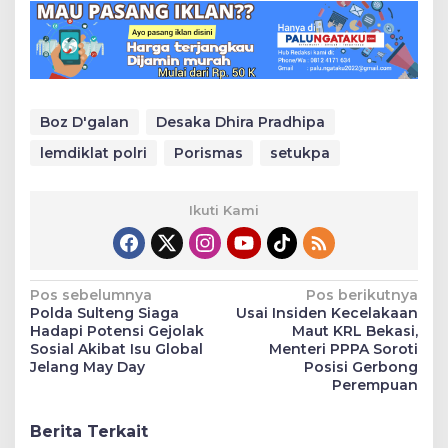
Boz D'galan
Desaka Dhira Pradhipa
lemdiklat polri
Porismas
setukpa
Ikuti Kami
Navigasi
Pos sebelumnya
Pos berikutnya
Polda Sulteng Siaga
Usai Insiden Kecelakaan
pos
Hadapi Potensi Gejolak
Maut KRL Bekasi,
Sosial Akibat Isu Global
Menteri PPPA Soroti
Jelang May Day
Posisi Gerbong
Perempuan
Berita Terkait