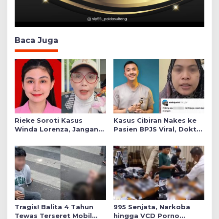
Baca Juga
Rieke Soroti Kasus
Kasus Cibiran Nakes ke
Winda Lorenza, Jangan
Pasien BPJS Viral, Dokter
Ada Konflik Kepentingan
Gia Ingatkan Makna Jas
dalam Penyidikan
Putih Pakaian Penetral
Emosi
Tragis! Balita 4 Tahun
995 Senjata, Narkoba
Tewas Terseret Mobil
hingga VCD Porno