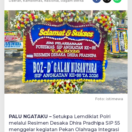
Daerah
,
Kambitmas
,
Nasional
,
Ragam Berita
Foto: istimewa
PALU NGATAKU –
Setukpa Lemdiklat Polri
melalui Resimen Desaka Dhira Pradhipa SIP 55
menggelar kegiatan Pekan Olahraga Integrasi