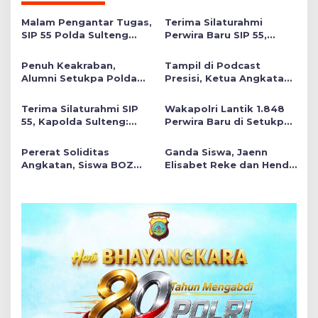
Malam Pengantar Tugas,
Terima Silaturahmi
SIP 55 Polda Sulteng
Perwira Baru SIP 55,
Siap Memberikan Warna
Wakapolda Sulteng
Positif di Satuan Wilayah
Tekankan Pentingnya
Penuh Keakraban,
Tampil di Podcast
Think Before Acting
Alumni Setukpa Polda
Presisi, Ketua Angkatan
Sulteng Gelar Ramah
SIP 55: Jaga Integritas
Tamah untuk Perwira
dan Kepercayaan
Terima Silaturahmi SIP
Wakapolri Lantik 1.848
Baru SIP 55
Masyarakat
55, Kapolda Sulteng:
Perwira Baru di Setukpa,
Berikan Kontribusi
Disiapkan Jadi Garda
Terbaik untuk Institusi
Terdepan Pelayanan
Pererat Soliditas
Ganda Siswa, Jaenn
dan Masyarakat
Publik
Angkatan, Siswa BOZ
Elisabet Reke dan Hendri
DDP 55 Nusantara Gelar
Moektar Raih Juara 1 di
Silaturahmi di Setukpa
Turnamen Liga
Lemdiklat Polri
Badminton DDP SIP 55