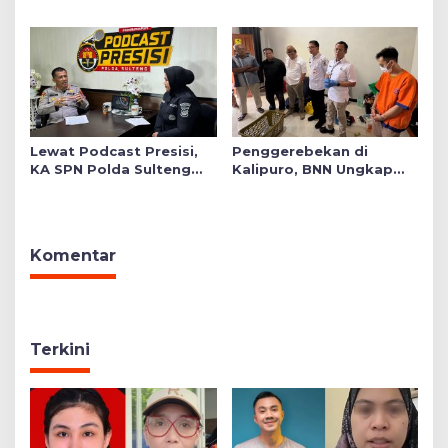
Oknum Polisi di Bone
Ditemukan di Salah Satu
Ruang Sekolah Swasta,
Ini Faktanya!
Lewat Podcast Presisi,
Penggerebekan di
KA SPN Polda Sulteng
Kalipuro, BNN Ungkap
Ulas Transformasi
Sindikat Narkoba Lintas
Pendidikan Polri Melalui
Daerah 5 Tersangka
Kurikulum OBE
Diamankan
Komentar
Terkini