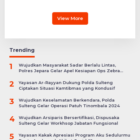
Transformasi Pendidikan
Sindikat Narkoba Lintas
Polri Melalui Kurikulum
Daerah 5 Tersangka
OBE
Diamankan
View More
Trending
1
Wujudkan Masyarakat Sadar Berlalu Lintas,
Polres Jepara Gelar Apel Kesiapan Ops Zebra
Candi
2
Yayasan Ar-Rayyan Dukung Polda Sulteng
Ciptakan Situasi Kamtibmas yang Kondusif
3
Wujudkan Keselamatan Berkendara, Polda
Sulteng Gelar Operasi Patuh Tinombala 2024
4
Wujudkan Arsiparis Bersertifikasi, Dispusaka
Sulteng Gelar Workhsop Jabatan Fungsional
5
Yayasan Kakak Apresiasi Program Aku Sedulurmu