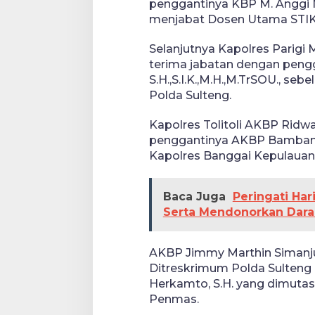
penggantinya KBP M. Anggi Na
menjabat Dosen Utama STIK 
Selanjutnya Kapolres Parigi 
terima jabatan dengan peng
S.H.,S.I.K.,M.H.,M.TrSOU., s
Polda Sulteng.
Kapolres Tolitoli AKBP Ridwa
penggantinya AKBP Bambang
Kapolres Banggai Kepulauan
Baca Juga
Peringati Har
Serta Mendonorkan Dara
AKBP Jimmy Marthin Simanjun
Ditreskrimum Polda Sulteng
Herkamto, S.H. yang dimutasi
Penmas.