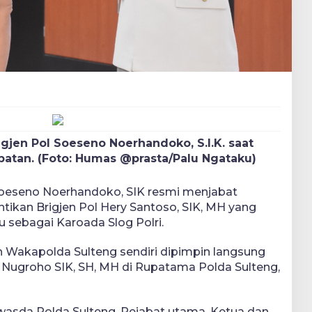
gjen Pol Soeseno Noerhandoko, S.I.K. saat
atan. (Foto: Humas @prasta/Palu Ngataku)
 Soeseno Noerhandoko, SIK resmi menjabat
ikan Brigjen Pol Hery Santoso, SIK, MH yang
 sebagai Karoada Slog Polri.
n Wakapolda Sulteng sendiri dipimpin langsung
us Nugroho SIK, SH, MH di Rupatama Polda Sulteng,
Irwasda Polda Sulteng, Pejabat utama, Ketua dan