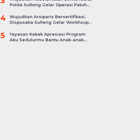
3
Polda Sulteng Gelar Operasi Patuh
Tinombala 2024
4
Wujudkan Arsiparis Bersertifikasi,
Dispusaka Sulteng Gelar Workhsop
Jabatan Fungsional
5
Yayasan Kakak Apresiasi Program
Aku Sedulurmu Bantu Anak-anak
Akibat Covid-19