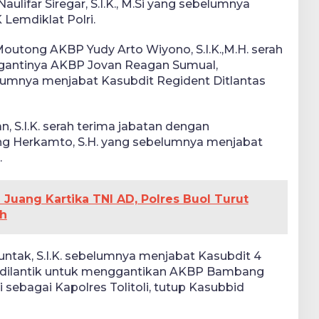
ulifar Siregar, S.I.K., M.Si yang sebelumnya
Lemdiklat Polri.
Moutong AKBP Yudy Arto Wiyono, S.I.K.,M.H. serah
gantinya AKBP Jovan Reagan Sumual,
ebelumnya menjabat Kasubdit Regident Ditlantas
n, S.I.K. serah terima jabatan dengan
 Herkamto, S.H. yang sebelumnya menjabat
.
i Juang Kartika TNI AD, Polres Buol Turut
h
tak, S.I.K. sebelumnya menjabat Kasubdit 4
 dilantik untuk menggantikan AKBP Bambang
 sebagai Kapolres Tolitoli, tutup Kasubbid