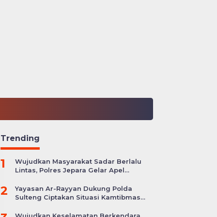
Trending
1
Wujudkan Masyarakat Sadar Berlalu
Lintas, Polres Jepara Gelar Apel
Kesiapan Ops Zebra Candi
2
Yayasan Ar-Rayyan Dukung Polda
Sulteng Ciptakan Situasi Kamtibmas
yang Kondusif
Wujudkan Keselamatan Berkendara,