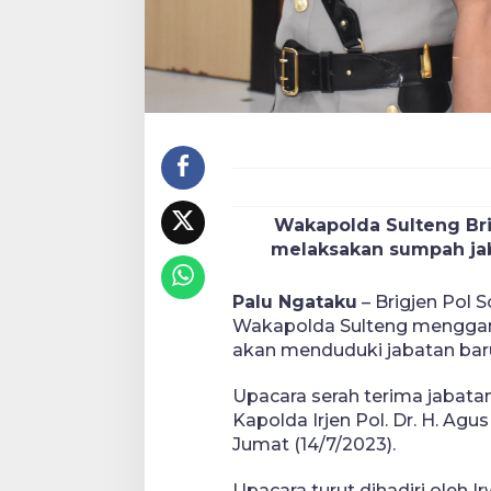
Wakapolda Sulteng Bri
melaksakan sumpah jab
Palu Ngataku
– Brigjen Pol
Wakapolda Sulteng menggant
akan menduduki jabatan baru
Upacara serah terima jabata
Kapolda Irjen Pol. Dr. H. Ag
Jumat (14/7/2023).
Upacara turut dihadiri oleh 