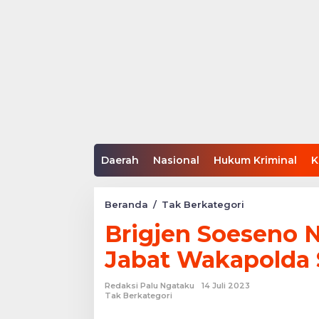
Daerah
Nasional
Hukum Kriminal
K
Brigjen
Beranda
/
Tak Berkategori
Soeseno
Brigjen Soeseno 
Noerhandoko
Resmi
Jabat Wakapolda 
Jabat
Wakapolda
Sulteng
Redaksi Palu Ngataku
14 Juli 2023
Tak Berkategori