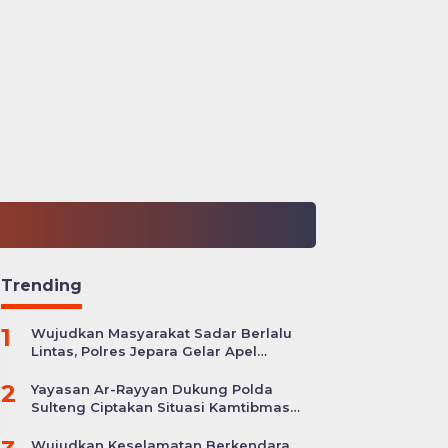
Trending
1
Wujudkan Masyarakat Sadar Berlalu
Lintas, Polres Jepara Gelar Apel
Kesiapan Ops Zebra Candi
2
Yayasan Ar-Rayyan Dukung Polda
Sulteng Ciptakan Situasi Kamtibmas
yang Kondusif
Wujudkan Keselamatan Berkendara,