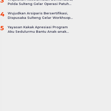
3
Polda Sulteng Gelar Operasi Patuh
Tinombala 2024
4
Wujudkan Arsiparis Bersertifikasi,
Dispusaka Sulteng Gelar Workhsop
Jabatan Fungsional
5
Yayasan Kakak Apresiasi Program
Aku Sedulurmu Bantu Anak-anak
Akibat Covid-19