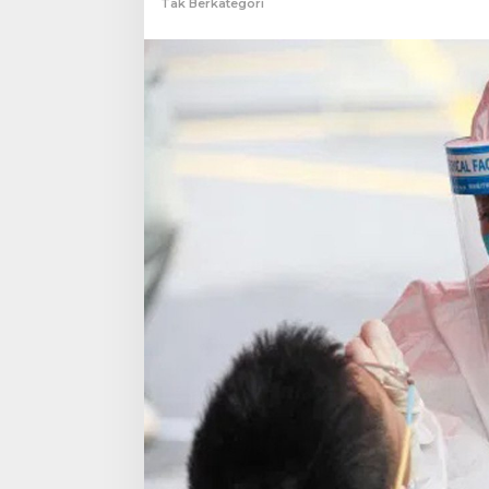
Tak Berkategori
Roa
Ingatkan
Waspada!