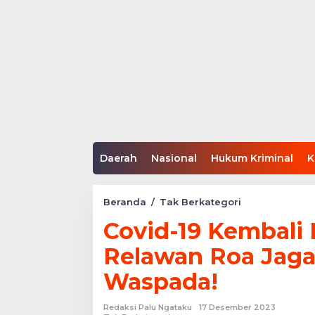
Daerah
Nasional
Hukum Kriminal
K
Covid-
Beranda
/
Tak Berkategori
19
Covid-19 Kembali N
Kembali
Naik
Relawan Roa Jaga
di
Kota
Waspada!
Palu,
Relawan
Roa
Redaksi Palu Ngataku
17 Desember 2023
Jaga