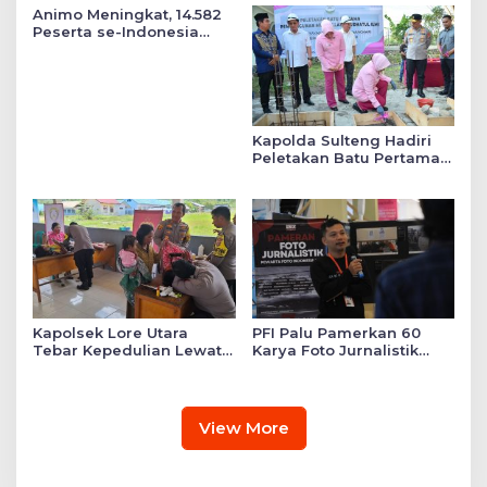
Animo Meningkat, 14.582
Peserta se-Indonesia
Daftar SMA Kemala
Taruna Bhayangkara
Kapolda Sulteng Hadiri
Peletakan Batu Pertama
Mushollah Raudhatul Ilmi
di Sekolah YKB
Kapolsek Lore Utara
PFI Palu Pamerkan 60
Tebar Kepedulian Lewat
Karya Foto Jurnalistik
Layanan Kesehatan
Bertajuk ‘Asa di A7as
Gratis hingga Bagi
Patahan’
Sembako
View More