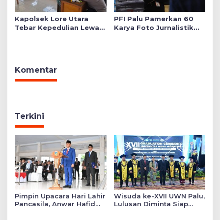
Kapolsek Lore Utara
PFI Palu Pamerkan 60
Tebar Kepedulian Lewat
Karya Foto Jurnalistik
Layanan Kesehatan
Bertajuk ‘Asa di A7as
Gratis hingga Bagi
Patahan’
Sembako
Komentar
Terkini
Pimpin Upacara Hari Lahir
Wisuda ke-XVII UWN Palu,
Pancasila, Anwar Hafid
Lulusan Diminta Siap
Tekankan Keadilan Sosial
Mengabdi untuk Daerah
dalam Kebijakan Publik