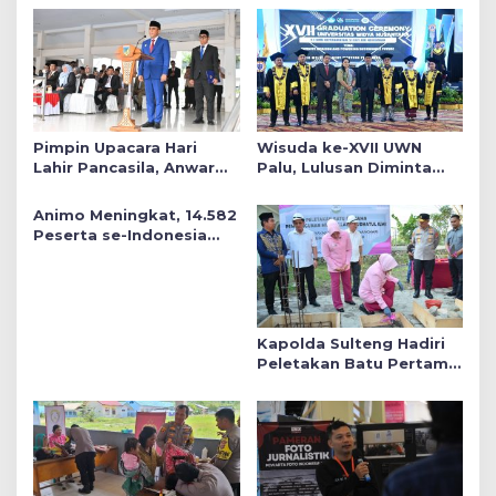
Pimpin Upacara Hari
Wisuda ke-XVII UWN
Lahir Pancasila, Anwar
Palu, Lulusan Diminta
Hafid Tekankan Keadilan
Siap Mengabdi untuk
Sosial dalam Kebijakan
Daerah
Animo Meningkat, 14.582
Publik
Peserta se-Indonesia
Daftar SMA Kemala
Taruna Bhayangkara
Kapolda Sulteng Hadiri
Peletakan Batu Pertama
Mushollah Raudhatul Ilmi
di Sekolah YKB