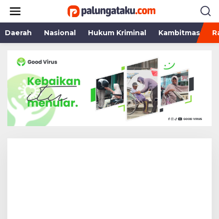
Lewati
ke
konten
Daerah
Nasional
Hukum Kriminal
Kambitmas
R