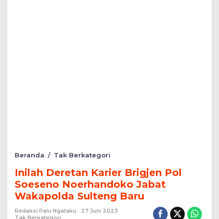
Inilah
Beranda
/
Tak Berkategori
Deretan
Inilah Deretan Karier Brigjen Pol
Karier
Brigjen
Soeseno Noerhandoko Jabat
Pol
Wakapolda Sulteng Baru
Soeseno
Noerhandoko
Redaksi Palu Ngataku
27 Juni 2023
Jabat
Tak Berkategori