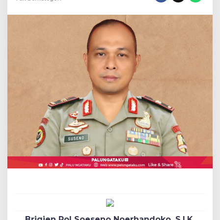
Wakapolda
Sulteng
Baru
Brigjen Pol Soeseno Noerhandoko, S.I.K.