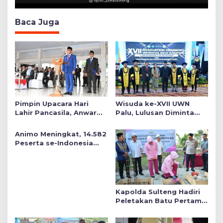
Baca Juga
Pimpin Upacara Hari
Wisuda ke-XVII UWN
Lahir Pancasila, Anwar
Palu, Lulusan Diminta
Hafid Tekankan Keadilan
Siap Mengabdi untuk
Sosial dalam Kebijakan
Daerah
Animo Meningkat, 14.582
Publik
Peserta se-Indonesia
Daftar SMA Kemala
Taruna Bhayangkara
Kapolda Sulteng Hadiri
Peletakan Batu Pertama
Mushollah Raudhatul Ilmi
di Sekolah YKB