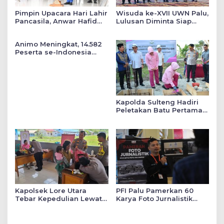
Pimpin Upacara Hari Lahir
Wisuda ke-XVII UWN Palu,
Pancasila, Anwar Hafid
Lulusan Diminta Siap
Tekankan Keadilan Sosial
Mengabdi untuk Daerah
dalam Kebijakan Publik
Animo Meningkat, 14.582
Peserta se-Indonesia
Daftar SMA Kemala
Taruna Bhayangkara
Kapolda Sulteng Hadiri
Peletakan Batu Pertama
Mushollah Raudhatul Ilmi
di Sekolah YKB
Kapolsek Lore Utara
PFI Palu Pamerkan 60
Tebar Kepedulian Lewat
Karya Foto Jurnalistik
Layanan Kesehatan
Bertajuk ‘Asa di A7as
Gratis hingga Bagi
Patahan’
Sembako