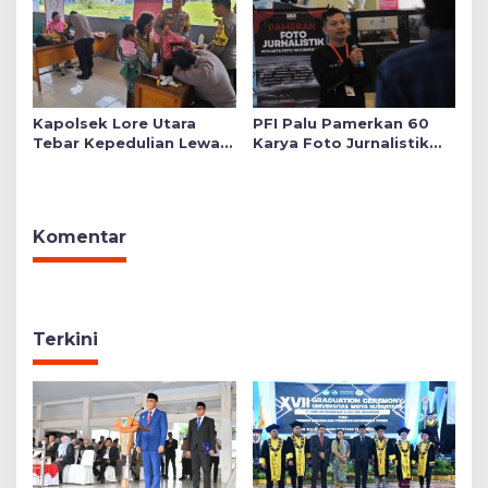
Kapolsek Lore Utara
PFI Palu Pamerkan 60
Tebar Kepedulian Lewat
Karya Foto Jurnalistik
Layanan Kesehatan
Bertajuk ‘Asa di A7as
Gratis hingga Bagi
Patahan’
Sembako
Komentar
Terkini