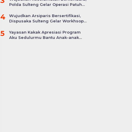
3
Polda Sulteng Gelar Operasi Patuh
Tinombala 2024
4
Wujudkan Arsiparis Bersertifikasi,
Dispusaka Sulteng Gelar Workhsop
Jabatan Fungsional
5
Yayasan Kakak Apresiasi Program
Aku Sedulurmu Bantu Anak-anak
Akibat Covid-19