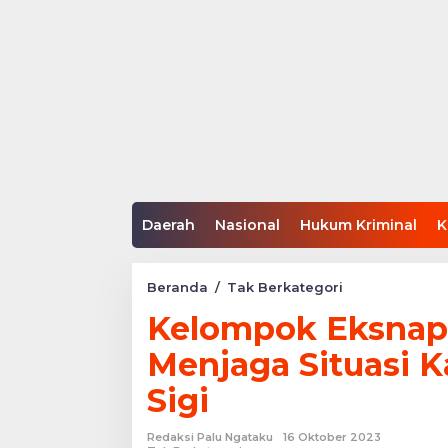
Daerah
Nasional
Hukum Kriminal
K
Kelompok
Beranda
/
Tak Berkategori
Eksnapiter
Kelompok Eksnapi
Ajak
Masyarakt
Menjaga Situasi 
Menjaga
Situasi
Sigi
Kamtibmas
di
Kabupaten
Redaksi Palu Ngataku
16 Oktober 2023
Sigi