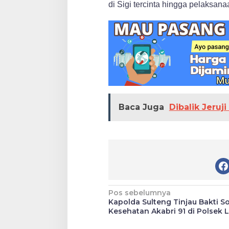
di Sigi tercinta hingga pelaksan
Baca Juga
Dibalik Jeruj
Navigasi
Pos sebelumnya
Kapolda Sulteng Tinjau Bakti So
pos
Kesehatan Akabri 91 di Polsek