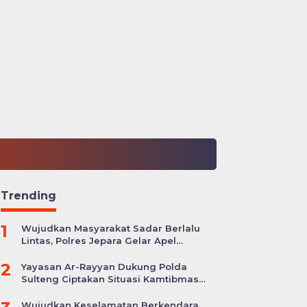
Trending
1
Wujudkan Masyarakat Sadar Berlalu
Lintas, Polres Jepara Gelar Apel
Kesiapan Ops Zebra Candi
2
Yayasan Ar-Rayyan Dukung Polda
Sulteng Ciptakan Situasi Kamtibmas
yang Kondusif
Wujudkan Keselamatan Berkendara,