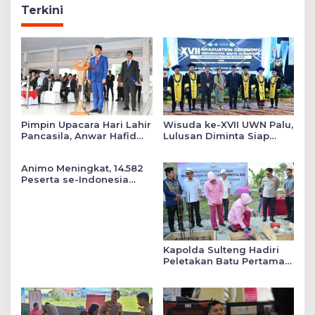
Terkini
Pimpin Upacara Hari Lahir
Wisuda ke-XVII UWN Palu,
Pancasila, Anwar Hafid
Lulusan Diminta Siap
Tekankan Keadilan Sosial
Mengabdi untuk Daerah
dalam Kebijakan Publik
Animo Meningkat, 14.582
Peserta se-Indonesia
Daftar SMA Kemala
Taruna Bhayangkara
Kapolda Sulteng Hadiri
Peletakan Batu Pertama
Mushollah Raudhatul Ilmi
di Sekolah YKB