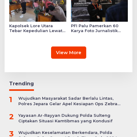
Kapolsek Lore Utara
PFI Palu Pamerkan 60
Tebar Kepedulian Lewat
Karya Foto Jurnalistik
Layanan Kesehatan
Bertajuk ‘Asa di A7as
Gratis hingga Bagi
Patahan’
Sembako
View More
Trending
1
Wujudkan Masyarakat Sadar Berlalu Lintas,
Polres Jepara Gelar Apel Kesiapan Ops Zebra
Candi
2
Yayasan Ar-Rayyan Dukung Polda Sulteng
Ciptakan Situasi Kamtibmas yang Kondusif
3
Wujudkan Keselamatan Berkendara, Polda