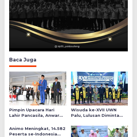
Baca Juga
Pimpin Upacara Hari
Wisuda ke-XVII UWN
Lahir Pancasila, Anwar
Palu, Lulusan Diminta
Hafid Tekankan Keadilan
Siap Mengabdi untuk
Sosial dalam Kebijakan
Daerah
Animo Meningkat, 14.582
Publik
Peserta se-Indonesia