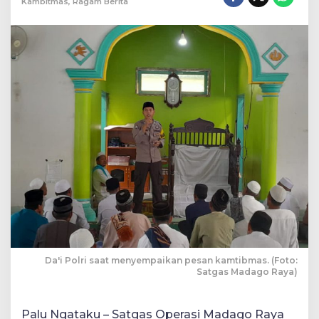
Kambitmas
,
Ragam Berita
Da'i Polri saat menyempaikan pesan kamtibmas. (Foto:
Satgas Madago Raya)
Palu Ngataku – Satgas Operasi Madago Raya