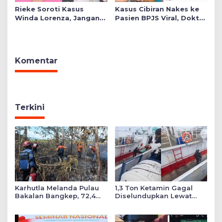
Rieke Soroti Kasus
Kasus Cibiran Nakes ke
Winda Lorenza, Jangan
Pasien BPJS Viral, Dokter
Ada Konflik Kepentingan
Gia Ingatkan Makna Jas
dalam Penyidikan
Putih Pakaian Penetral
Emosi
Komentar
Terkini
Karhutla Melanda Pulau
1,3 Ton Ketamin Gagal
Bakalan Bangkep, 72,4
Diselundupkan Lewat
Hektare Lahan Hangus
Bintan, 8 ABK Taiwan-
Terbakar
Myanmar Diamankan