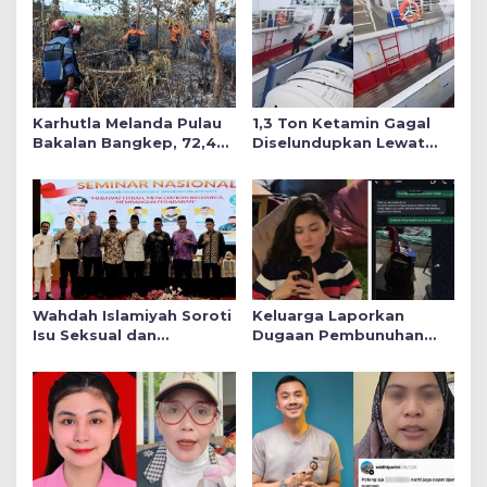
Karhutla Melanda Pulau
1,3 Ton Ketamin Gagal
Bakalan Bangkep, 72,4
Diselundupkan Lewat
Hektare Lahan Hangus
Bintan, 8 ABK Taiwan-
Terbakar
Myanmar Diamankan
Wahdah Islamiyah Soroti
Keluarga Laporkan
Isu Seksual dan
Dugaan Pembunuhan
Ketahanan Keluarga
Winda ke Polda Sumut,
pada Semarak Muktamar
Soroti Luka Lebam dan
V di Palu
Curhat Mendiang