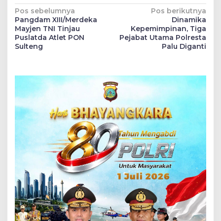
Navigasi
Pos sebelumnya
Pos berikutnya
Pangdam XIII/Merdeka
Dinamika
pos
Mayjen TNI Tinjau
Kepemimpinan, Tiga
Puslatda Atlet PON
Pejabat Utama Polresta
Sulteng
Palu Diganti