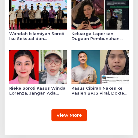
Wahdah Islamiyah Soroti
Keluarga Laporkan
Isu Seksual dan
Dugaan Pembunuhan
Ketahanan Keluarga
Winda ke Polda Sumut,
pada Semarak Muktamar
Soroti Luka Lebam dan
V di Palu
Curhat Mendiang
Rieke Soroti Kasus Winda
Kasus Cibiran Nakes ke
Lorenza, Jangan Ada
Pasien BPJS Viral, Dokter
Konflik Kepentingan
Gia Ingatkan Makna Jas
dalam Penyidikan
Putih Pakaian Penetral
Emosi
View More