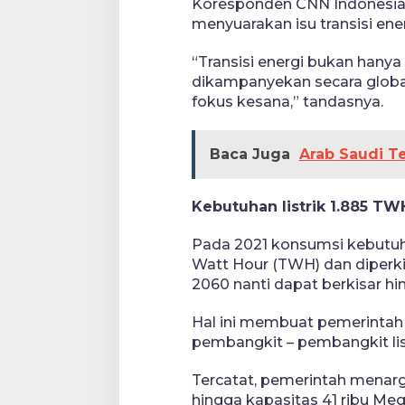
Koresponden CNN Indonesia i
menyuarakan isu transisi ene
“Transisi energi bukan hanya
dikampanyekan secara global.
fokus kesana,” tandasnya.
Baca Juga
Arab Saudi T
Kebutuhan listrik 1.885 TW
Pada 2021 konsumsi kebutuhan
Watt Hour (TWH) dan diperki
2060 nanti dapat berkisar hin
Hal ini membuat pemerinta
pembangkit – pembangkit lis
Tercatat, pemerintah menar
hingga kapasitas 41 ribu Me