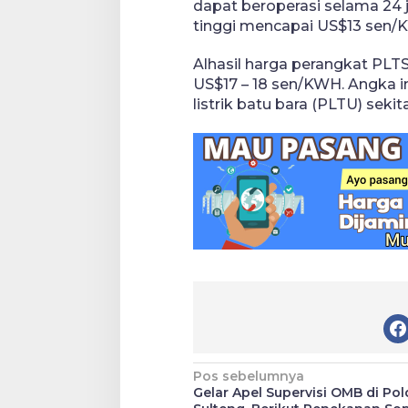
dapat beroperasi selama 24 
tinggi mencapai US$13 sen/
Alhasil harga perangkat PLT
US$17 – 18 sen/KWH. Angka i
listrik batu bara (PLTU) seki
Navigasi
Pos sebelumnya
Gelar Apel Supervisi OMB di Pol
pos