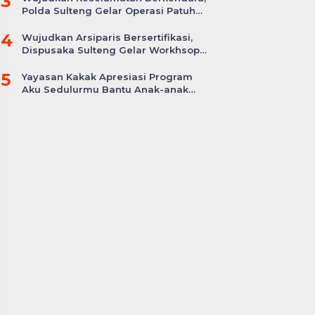
3
Polda Sulteng Gelar Operasi Patuh
Tinombala 2024
4
Wujudkan Arsiparis Bersertifikasi,
Dispusaka Sulteng Gelar Workhsop
Jabatan Fungsional
5
Yayasan Kakak Apresiasi Program
Aku Sedulurmu Bantu Anak-anak
Akibat Covid-19