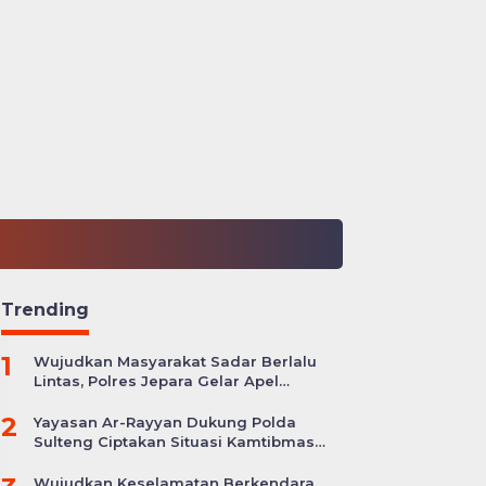
Trending
1
Wujudkan Masyarakat Sadar Berlalu
Lintas, Polres Jepara Gelar Apel
Kesiapan Ops Zebra Candi
2
Yayasan Ar-Rayyan Dukung Polda
Sulteng Ciptakan Situasi Kamtibmas
yang Kondusif
Wujudkan Keselamatan Berkendara,