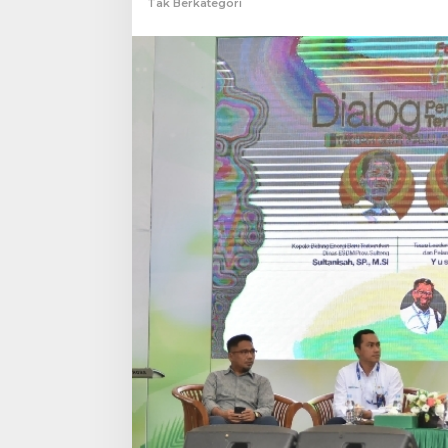
Tak Berkategori
pada
Isu
Transisi
Energi