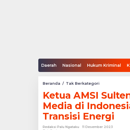
Daerah
Nasional
Hukum Kriminal
K
Ketua
Beranda
/
Tak Berkategori
AMSI
Ketua AMSI Sulten
Sulteng
Sebut
Media di Indonesi
Masih
Sedikit
Transisi Energi
Media
di
Indonesia
Redaksi Palu Ngataku
11 Desember 2023
Fokus